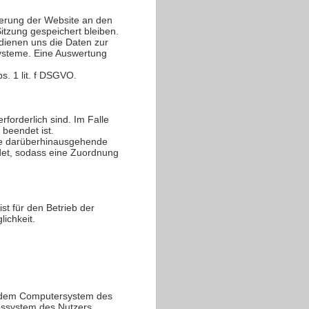
ferung der Website an den
itzung gespeichert bleiben.
 dienen uns die Daten zur
Systeme. Eine Auswertung
s. 1 lit. f DSGVO.
forderlich sind. Im Falle
 beendet ist.
ine darüberhinausgehende
mdet, sodass eine Zuordnung
st für den Betrieb der
lichkeit.
uf dem Computersystem des
ebssystem des Nutzers