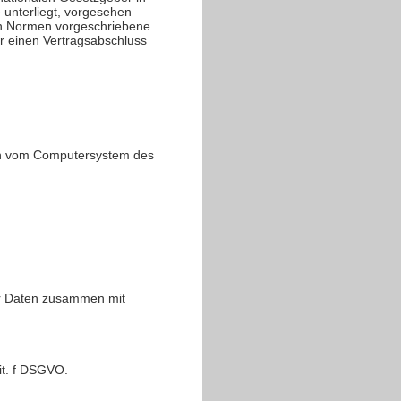
 unterliegt, vorgesehen
en Normen vorgeschriebene
für einen Vertragsabschluss
nen vom Computersystem des
er Daten zusammen mit
it. f DSGVO.