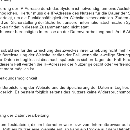
rung der IP-Adresse durch das System ist notwendig, um eine Auslie
öglichen. Hierfür muss die IP-Adresse des Nutzers für die Dauer der S
 erfolgt, um die Funktionsfähigkeit der Website sicherzustellen. Zudem
d zur Sicherstellung der Sicherheit unserer informationstechnischen 
ken findet in diesem Zusammenhang nicht statt.
h unser berechtigtes Interesse an der Datenverarbeitung nach Art. 6 Ab
sobald sie für die Erreichung des Zweckes ihrer Erhebung nicht mehr er
Bereitstellung der Website ist dies der Fall, wenn die jeweilige Sitzung
r Daten in Logfiles ist dies nach spätestens sieben Tagen der Fall. E
n diesem Fall werden die IP-Adressen der Nutzer gelöscht oder verfre
ht mehr möglich ist.
eitigungsmöglichkeit
 Bereitstellung der Website und die Speicherung der Daten in Logfiles i
rderlich. Es besteht folglich seitens des Nutzers keine Widerspruchsmög
s
ang der Datenverarbeitung
h um Textdateien, die im Internetbrowser bzw. vom Internetbrowser a
. Ruft ein Nutzer eine Website auf, so kann ein Cookie auf dem Betri