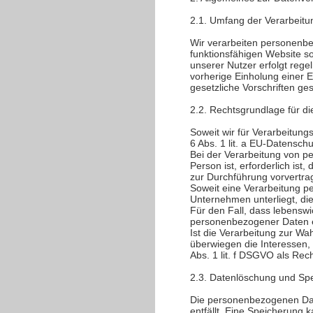
2.1. Umfang der Verarbeit
Wir verarbeiten personenbez
funktionsfähigen Website s
unserer Nutzer erfolgt rege
vorherige Einholung einer E
gesetzliche Vorschriften gest
2.2. Rechtsgrundlage für d
Soweit wir für Verarbeitung
6 Abs. 1 lit. a EU-Datensc
Bei der Verarbeitung von pe
Person ist, erforderlich ist
zur Durchführung vorvertra
Soweit eine Verarbeitung pe
Unternehmen unterliegt, die
Für den Fall, dass lebenswi
personenbezogener Daten er
Ist die Verarbeitung zur Wa
überwiegen die Interessen, 
Abs. 1 lit. f DSGVO als Rec
2.3. Datenlöschung und Sp
Die personenbezogenen Dat
entfällt. Eine Speicherung