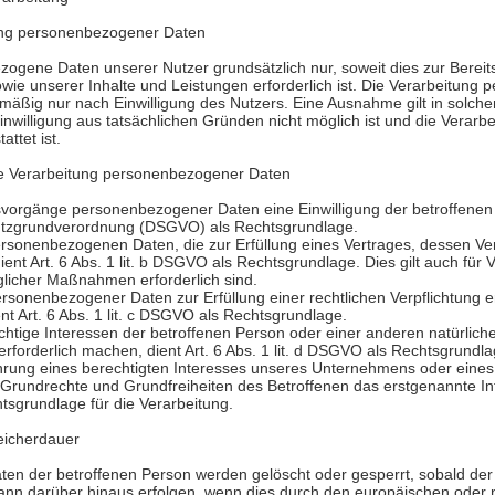
ung personenbezogener Daten
ogene Daten unserer Nutzer grundsätzlich nur, soweit dies zur Bereits
owie unserer Inhalte und Leistungen erforderlich ist. Die Verarbeitun
lmäßig nur nach Einwilligung des Nutzers. Eine Ausnahme gilt in solche
inwilligung aus tatsächlichen Gründen nicht möglich ist und die Verarb
attet ist.
ie Verarbeitung personenbezogener Daten
svorgänge personenbezogener Daten eine Einwilligung der betroffenen P
hutzgrundverordnung (DSGVO) als Rechtsgrundlage.
rsonenbezogenen Daten, die zur Erfüllung eines Vertrages, dessen Ver
, dient Art. 6 Abs. 1 lit. b DSGVO als Rechtsgrundlage. Dies gilt auch fü
glicher Maßnahmen erforderlich sind.
rsonenbezogener Daten zur Erfüllung einer rechtlichen Verpflichtung erf
nt Art. 6 Abs. 1 lit. c DSGVO als Rechtsgrundlage.
chtige Interessen der betroffenen Person oder einer anderen natürlich
forderlich machen, dient Art. 6 Abs. 1 lit. d DSGVO als Rechtsgrundla
hrung eines berechtigten Interesses unseres Unternehmens oder eines D
Grundrechte und Grundfreiheiten des Betroffenen das erstgenannte Inte
htsgrundlage für die Verarbeitung.
eicherdauer
en der betroffenen Person werden gelöscht oder gesperrt, sobald de
 kann darüber hinaus erfolgen, wenn dies durch den europäischen oder 