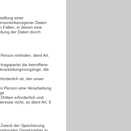
tellung einer
g personenbezogener Daten
n Fällen, in denen eine
eitung der Daten durch
erson einholen, dient Art.
tragspartei die betroffene
r Verarbeitungsvorgänge, die
orderlich ist, der unser
en Person eine Verarbeitung
ge.
ritten erforderlich und
resse nicht, so dient Art. 6
r Zweck der Speicherung
nationalen Gesetzgeber in