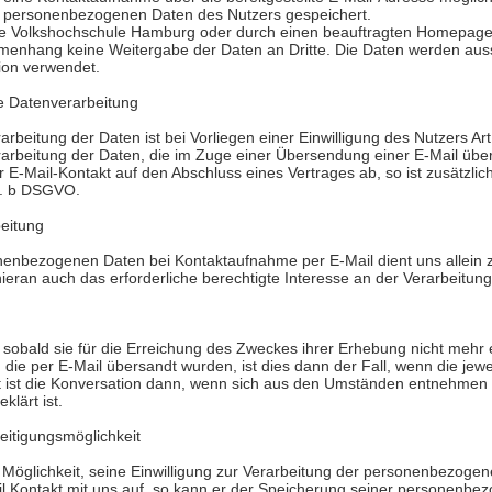
en personenbezogenen Daten des Nutzers gespeichert.
die Volkshochschule Hamburg oder durch einen beauftragten Homepage
menhang keine Weitergabe der Daten an Dritte. Die Daten werden aussc
ion verwendet.
ie Datenverarbeitung
rbeitung der Daten ist bei Vorliegen einer Einwilligung des Nutzers Art
arbeitung der Daten, die im Zuge einer Übersendung einer E-Mail übermi
er E-Mail-Kontakt auf den Abschluss eines Vertrages ab, so ist zusätzli
it. b DSGVO.
eitung
nenbezogenen Daten bei Kontaktaufnahme per E-Mail dient uns allein 
ieran auch das erforderliche berechtigte Interesse an der Verarbeitun
sobald sie für die Erreichung des Zweckes ihrer Erhebung nicht mehr er
ie per E-Mail übersandt wurden, ist dies dann der Fall, wenn die jewe
t ist die Konversation dann, wenn sich aus den Umständen entnehmen l
klärt ist.
eitigungsmöglichkeit
e Möglichkeit, seine Einwilligung zur Verarbeitung der personenbezoge
l Kontakt mit uns auf, so kann er der Speicherung seiner personenbez