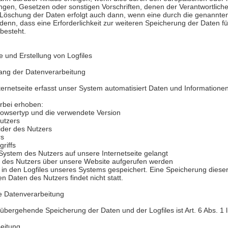
ngen, Gesetzen oder sonstigen Vorschriften, denen der Verantwortliche
 Löschung der Daten erfolgt auch dann, wenn eine durch die genannt
ei denn, dass eine Erforderlichkeit zur weiteren Speicherung der Daten 
 besteht.
e und Erstellung von Logfiles
ang der Datenverarbeitung
nternetseite erfasst unser System automatisiert Daten und Informatio
rbei erhoben:
rowsertyp und die verwendete Version
utzers
ider des Nutzers
rs
riffs
System des Nutzers auf unsere Internetseite gelangt
m des Nutzers über unsere Website aufgerufen werden
 in den Logfiles unseres Systems gespeichert. Eine Speicherung dies
Daten des Nutzers findet nicht statt.
ie Datenverarbeitung
übergehende Speicherung der Daten und der Logfiles ist Art. 6 Abs. 1 l
eitung